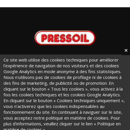
info@pressoil.it
Ce site web utilise des cookies techniques pour améliorer
l'expérience de navigation de nos visiteurs et des cookies
+ 39 011 9441131
Google Analytics en mode anonyme à des fins statistiques.
Via Cavaglià, 7 - 10020
Nous n'utilisons pas de cookies de profilage ni de cookies à
des fins de marketing, de publicité ou de promotion. En
Cambiano (TO) · Italy
cliquant sur le bouton « Tous les cookies », vous activez à la
fois les cookies techniques et les cookies Google Analytics.
En cliquant sur le bouton « Cookies techniques uniquement »,
vous n'activerez que les cookies indispensables au
fonctionnement du site. En continuant à naviguer sur le site,
vous acceptez notre politique en matière de cookies. Pour
Conditions Générales d'Utilisation
·
Privacy Policy
·
Cookie Policy
plus d'informations, veuillez cliquer sur le lien « Politique en
matière de cookies ».