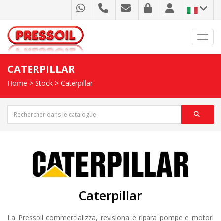
Toggl
CATERPILLAR
Home
>
Stock
>
Caterpillar
Caterpillar
La Pressoil commercializza, revisiona e ripara pompe e motori