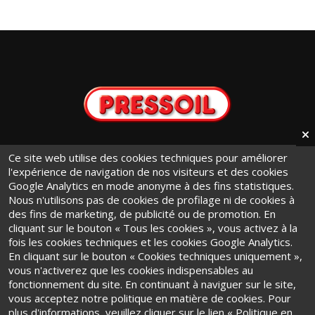
info@pressoil.it
Ce site web utilise des cookies techniques pour améliorer
l'expérience de navigation de nos visiteurs et des cookies
+ 39 011 9441131
Google Analytics en mode anonyme à des fins statistiques.
Via Cavaglià, 7 - 10020
Nous n'utilisons pas de cookies de profilage ni de cookies à
des fins de marketing, de publicité ou de promotion. En
Cambiano (TO) · Italy
cliquant sur le bouton « Tous les cookies », vous activez à la
fois les cookies techniques et les cookies Google Analytics.
En cliquant sur le bouton « Cookies techniques uniquement »,
vous n'activerez que les cookies indispensables au
fonctionnement du site. En continuant à naviguer sur le site,
vous acceptez notre politique en matière de cookies. Pour
Conditions Générales d'Utilisation
·
Privacy Policy
·
Cookie Policy
plus d'informations, veuillez cliquer sur le lien « Politique en