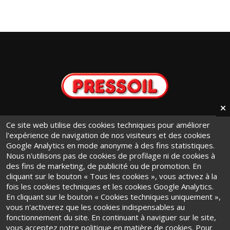
info@pressoil.it
Ce site web utilise des cookies techniques pour améliorer
l'expérience de navigation de nos visiteurs et des cookies
+ 39 011 9441131
Google Analytics en mode anonyme à des fins statistiques.
Via Cavaglià, 7 - 10020
Nous n'utilisons pas de cookies de profilage ni de cookies à
des fins de marketing, de publicité ou de promotion. En
Cambiano (TO) · Italy
cliquant sur le bouton « Tous les cookies », vous activez à la
fois les cookies techniques et les cookies Google Analytics.
En cliquant sur le bouton « Cookies techniques uniquement »,
vous n'activerez que les cookies indispensables au
fonctionnement du site. En continuant à naviguer sur le site,
vous acceptez notre politique en matière de cookies. Pour
Conditions Générales d'Utilisation
·
Privacy Policy
·
Cookie Policy