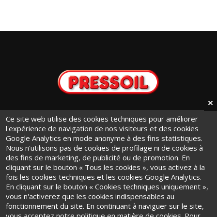
info@pressoil.it
Ce site web utilise des cookies techniques pour améliorer
l'expérience de navigation de nos visiteurs et des cookies
+ 39 011 9441131
Google Analytics en mode anonyme à des fins statistiques.
Via Cavaglià, 7 - 10020
Nous n'utilisons pas de cookies de profilage ni de cookies à
des fins de marketing, de publicité ou de promotion. En
Cambiano (TO) · Italy
cliquant sur le bouton « Tous les cookies », vous activez à la
fois les cookies techniques et les cookies Google Analytics.
En cliquant sur le bouton « Cookies techniques uniquement »,
vous n'activerez que les cookies indispensables au
fonctionnement du site. En continuant à naviguer sur le site,
vous acceptez notre politique en matière de cookies. Pour
Conditions Générales d'Utilisation
·
Privacy Policy
·
Cookie Policy