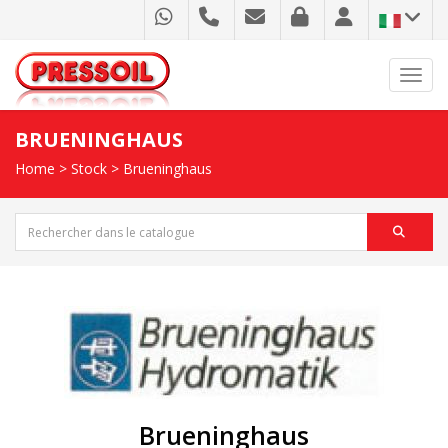
Toggl
BRUENINGHAUS
Home
>
Stock
>
Brueninghaus
Brueninghaus