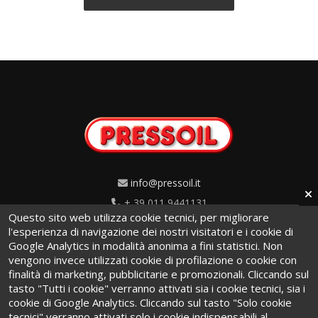
info@pressoil.it
+ 39 011 9441131
Questo sito web utilizza cookie tecnici, per migliorare
Via Cavaglià, 7 - 10020
l'esperienza di navigazione dei nostri visitatori e i cookie di
Google Analytics in modalità anonima a fini statistici. Non
Cambiano (TO) · Italy
vengono invece utilizzati cookie di profilazione o cookie con
finalità di marketing, pubblicitarie e promozionali. Cliccando sul
tasto "Tutti i cookie" verranno attivati sia i cookie tecnici, sia i
cookie di Google Analytics. Cliccando sul tasto "Solo cookie
tecnici" verranno attivati solo i cookie indispensabili al