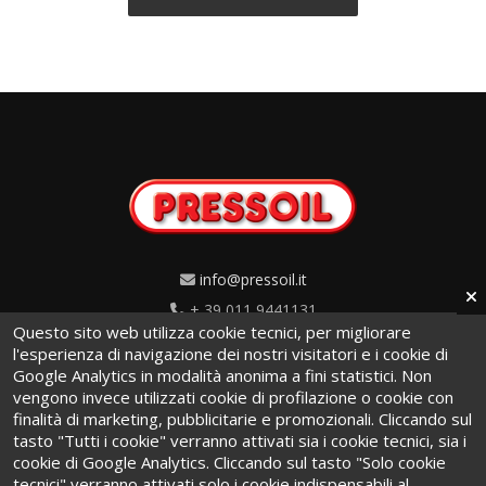
info@pressoil.it
+ 39 011 9441131
Questo sito web utilizza cookie tecnici, per migliorare
Via Cavaglià, 7 - 10020
l'esperienza di navigazione dei nostri visitatori e i cookie di
Google Analytics in modalità anonima a fini statistici. Non
Cambiano (TO) · Italy
vengono invece utilizzati cookie di profilazione o cookie con
finalità di marketing, pubblicitarie e promozionali. Cliccando sul
tasto "Tutti i cookie" verranno attivati sia i cookie tecnici, sia i
cookie di Google Analytics. Cliccando sul tasto "Solo cookie
tecnici" verranno attivati solo i cookie indispensabili al