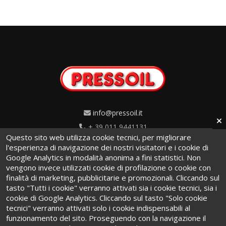
info@pressoil.it
+ 39 011 9441131
Questo sito web utilizza cookie tecnici, per migliorare
Via Cavaglià, 7 - 10020
l'esperienza di navigazione dei nostri visitatori e i cookie di
Google Analytics in modalità anonima a fini statistici. Non
Cambiano (TO) · Italy
vengono invece utilizzati cookie di profilazione o cookie con
finalità di marketing, pubblicitarie e promozionali. Cliccando sul
tasto "Tutti i cookie" verranno attivati sia i cookie tecnici, sia i
cookie di Google Analytics. Cliccando sul tasto "Solo cookie
tecnici" verranno attivati solo i cookie indispensabili al
funzionamento del sito. Proseguendo con la navigazione il
Termini e condizioni
·
Privacy Policy
·
Cookie Policy