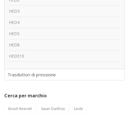
HED3
HED4
HED5
HED8
HEDE10
Trasduttori di pressione
Cerca per marchio
Bosch Rexroth
Sauer Danfoss
Linde