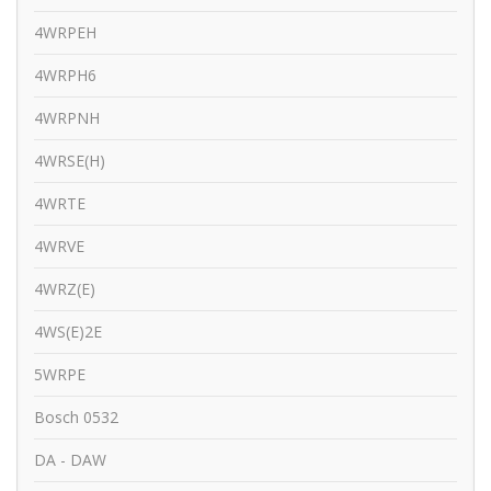
4WRPEH
4WRPH6
4WRPNH
4WRSE(H)
4WRTE
4WRVE
4WRZ(E)
4WS(E)2E
5WRPE
Bosch 0532
DA - DAW