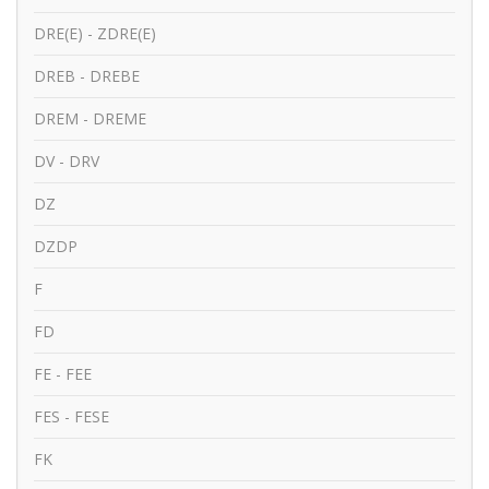
DRE(E) - ZDRE(E)
DREB - DREBE
DREM - DREME
DV - DRV
DZ
DZDP
F
FD
FE - FEE
FES - FESE
FK