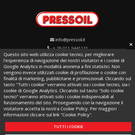
info@pressoil.it
+ 39 011 9441131
Questo sito web utilizza cookie tecnici, per migliorare
Via Cavaglià, 7 - 10020
l'esperienza di navigazione dei nostri visitatori e i cookie di
Google Analytics in modalità anonima a fini statistici. Non
Cambiano (TO) · Italy
vengono invece utilizzati cookie di profilazione o cookie con
finalità di marketing, pubblicitarie e promozionali. Cliccando sul
tasto "Tutti i cookie" verranno attivati sia i cookie tecnici, sia i
cookie di Google Analytics. Cliccando sul tasto "Solo cookie
tecnici" verranno attivati solo i cookie indispensabili al
funzionamento del sito. Proseguendo con la navigazione il
Termini e condizioni
·
Privacy Policy
·
Cookie Policy
visitatore accetta la nostra Cookie Policy. Per maggiori
informazioni cliccare sul link "Cookie Policy".
TUTTI I COOKIE