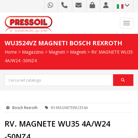
Toggl
WU3524VZ MAGNETI BOSCH REXROTH
Home
>
Magazzino
>
Magneti
>
Magneti
> RV. MAGNETE WU35
4A/W24 -50NZ4
Bosch Rexroth
RV.MAGNETEWU354A
RV. MAGNETE WU35 4A/W24
-50NZ4