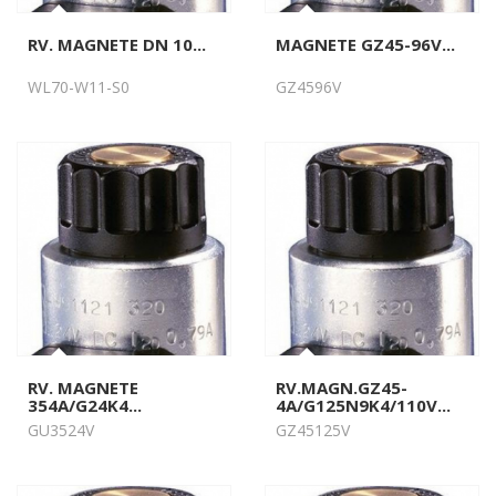
RV. MAGNETE DN 10...
MAGNETE GZ45-96V...
WL70-W11-S0
GZ4596V
RV. MAGNETE
RV.MAGN.GZ45-
354A/G24K4...
4A/G125N9K4/110V...
GU3524V
GZ45125V