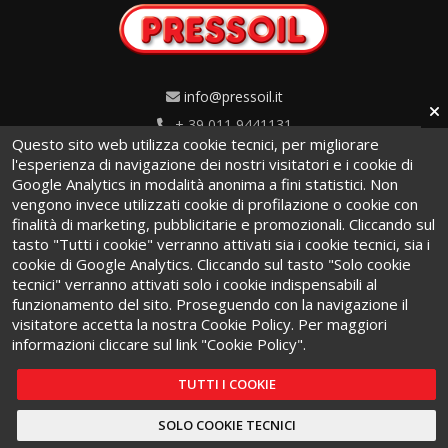
info@pressoil.it
+ 39 011 9441131
Questo sito web utilizza cookie tecnici, per migliorare
Via Cavaglià, 7 - 10020
l'esperienza di navigazione dei nostri visitatori e i cookie di
Google Analytics in modalità anonima a fini statistici. Non
Cambiano (TO) · Italy
vengono invece utilizzati cookie di profilazione o cookie con
finalità di marketing, pubblicitarie e promozionali. Cliccando sul
tasto "Tutti i cookie" verranno attivati sia i cookie tecnici, sia i
cookie di Google Analytics. Cliccando sul tasto "Solo cookie
tecnici" verranno attivati solo i cookie indispensabili al
funzionamento del sito. Proseguendo con la navigazione il
Termini e condizioni
·
Privacy Policy
·
Cookie Policy
visitatore accetta la nostra Cookie Policy. Per maggiori
informazioni cliccare sul link "Cookie Policy".
TUTTI I COOKIE
SOLO COOKIE TECNICI