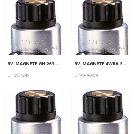
RV. MAGNETE GH 263...
RV. MAGNETE 4WRA-E...
GH263/24V
GP45-4-A54