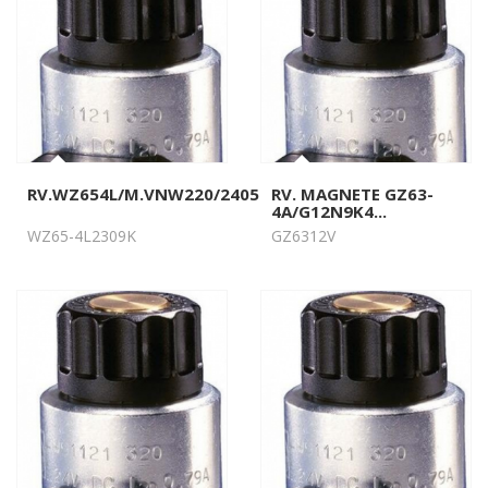
RV.WZ654L/M.VNW220/2405060N9K4...
RV. MAGNETE GZ63-
4A/G12N9K4...
WZ65-4L2309K
GZ6312V